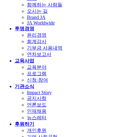
함께하는 사람들
오시는 길
Brand JA
JA Worldwide
투명경영
윤리경영
회계감사
기부금 사용내역
연차보고서
교육사업
교육분야
프로그램
신청·참여
기관소식
Impact Story
공지사항
언론보도
인재채용
뉴스레터
후원하기
개인후원
기업 사회공헌