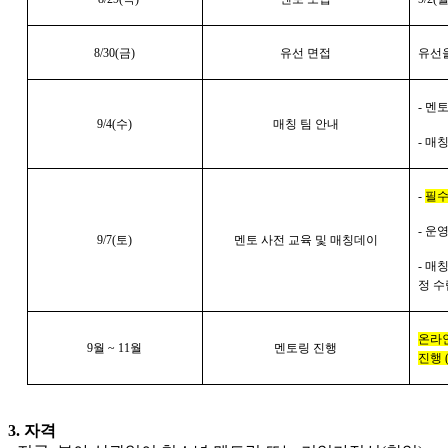
8/30(
금)
유선 면접
유선을
-
멘토와
9/4(
수)
매칭 팀 안내
-
매칭
-
필수
-
운영 
9/7(
토)
멘토 사전 교육 및 매칭데이
-
매칭
정 수
온라인
9
월 ~ 11월
멘토링 진행
진행 
3. 자격