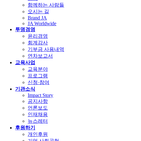
함께하는 사람들
오시는 길
Brand JA
JA Worldwide
투명경영
윤리경영
회계감사
기부금 사용내역
연차보고서
교육사업
교육분야
프로그램
신청·참여
기관소식
Impact Story
공지사항
언론보도
인재채용
뉴스레터
후원하기
개인후원
기업 사회공헌