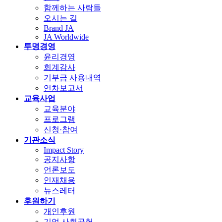
함께하는 사람들
오시는 길
Brand JA
JA Worldwide
투명경영
윤리경영
회계감사
기부금 사용내역
연차보고서
교육사업
교육분야
프로그램
신청·참여
기관소식
Impact Story
공지사항
언론보도
인재채용
뉴스레터
후원하기
개인후원
기업 사회공헌