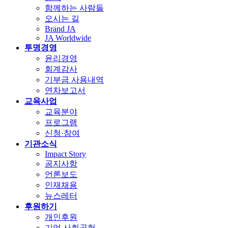
함께하는 사람들
오시는 길
Brand JA
JA Worldwide
투명경영
윤리경영
회계감사
기부금 사용내역
연차보고서
교육사업
교육분야
프로그램
신청·참여
기관소식
Impact Story
공지사항
언론보도
인재채용
뉴스레터
후원하기
개인후원
기업 사회공헌