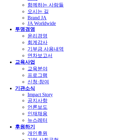
함께하는 사람들
오시는 길
Brand JA
JA Worldwide
투명경영
윤리경영
회계감사
기부금 사용내역
연차보고서
교육사업
교육분야
프로그램
신청·참여
기관소식
Impact Story
공지사항
언론보도
인재채용
뉴스레터
후원하기
개인후원
기업 사회공헌