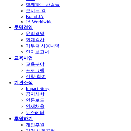
함께하는 사람들
오시는 길
Brand JA
JA Worldwide
투명경영
윤리경영
회계감사
기부금 사용내역
연차보고서
교육사업
교육분야
프로그램
신청·참여
기관소식
Impact Story
공지사항
언론보도
인재채용
뉴스레터
후원하기
개인후원
기업 사회공헌