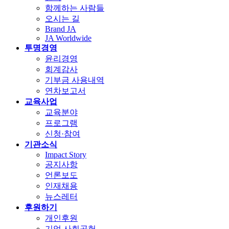
함께하는 사람들
오시는 길
Brand JA
JA Worldwide
투명경영
윤리경영
회계감사
기부금 사용내역
연차보고서
교육사업
교육분야
프로그램
신청·참여
기관소식
Impact Story
공지사항
언론보도
인재채용
뉴스레터
후원하기
개인후원
기업 사회공헌