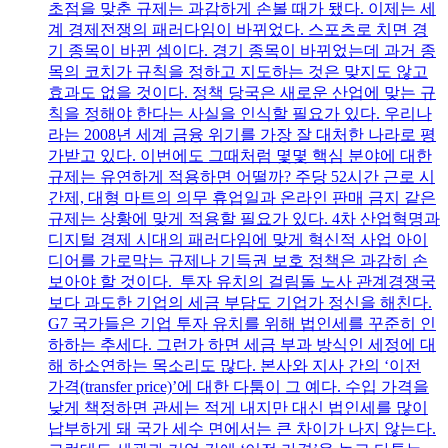
초점을 맞춘 규제는 과감하게 손볼 때가 됐다. 이제는 세
계 경제전쟁의 패러다임이 바뀌었다. 스포츠로 치면 경
기 종목이 바뀐 셈이다. 경기 종목이 바뀌었는데 과거 종
목의 코치가 규칙을 정하고 지도하는 것은 맞지도 않고
효과도 없을 것이다. 정책 당국은 새로운 산업에 맞는 규
칙을 정해야 한다는 사실을 인식할 필요가 있다. 우리나
라는 2008년 세계 금융 위기를 가장 잘 대처한 나라로 평
가받고 있다. 이번에도 그때처럼 몇몇 핵심 분야에 대한
규제는 유연하게 적용하면 어떨까? 주당 52시간 근로 시
간제, 대형 마트의 의무 휴업일과 온라인 판매 금지 같은
규제는 상황에 맞게 적용할 필요가 있다. 4차 산업혁명과
디지털 경제 시대의 패러다임에 맞게 혁신적 사업 아이
디어를 가로막는 규제나 기득권 보호 정책은 과감히 손
보아야 할 것이다. 투자 유치의 걸림돌 노사 관계경쟁국
보다 과도한 기업의 세금 부담도 기업가 정신을 해친다.
G7 국가들은 기업 투자 유치를 위해 법인세를 꾸준히 인
하하는 추세다. 그런가 하면 세금 부과 방식인 세정에 대
해 하소연하는 목소리도 많다. 본사와 지사 간의 ‘이전
가격(transfer price)’에 대한 다툼이 그 예다. 수입 가격을
낮게 책정하면 관세는 적게 내지만 대신 법인세를 많이
납부하게 돼 국가 세수 면에서는 큰 차이가 나지 않는다.