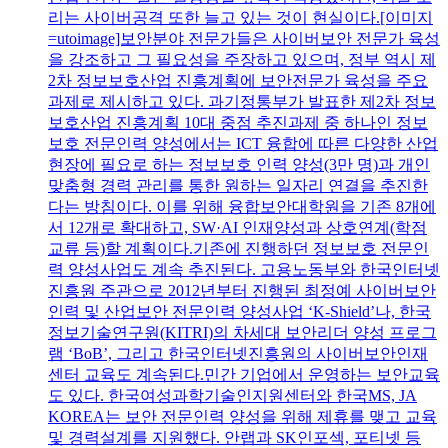
리는 사이버공격 또한 늘고 있는 것이 현실이다.[이미지
=utoimage]보안분야 전문가들은 사이버보안 전문가 육성
을 강조하고 그 필요성을 주장하고 있으며, 정부 역시 제
2차 정보보호산업 진흥계획에 보안전문가 육성을 주요
과제로 제시하고 있다. 과기정통부가 발표한 제2차 정보
보호산업 진흥계획 10대 중점 추진과제 중 하나인 정보
보호 전문인력 양성에서는 ICT 융합에 따른 다양한 산업
현장에 필요로 하는 정보보호 인력 양성(3만 명)과 개인
맞춤형 경력 관리를 통한 원하는 일자리 연결을 추진한
다는 방침이다. 이를 위해 융합보안대학원을 기존 8개에
서 12개로 확대하고, SW·AI 인재양성과 상호연계(학점
교류 등)할 계획이다.기존에 진행하던 정보보호 전문인
력 양성사업도 계속 추진된다. 고용노동부와 한국인터넷
진흥원 주관으로 2012년부터 진행된 최정예 사이버보안
인력 및 산업보안 전문인력 양성사업 ‘K-Shield’나, 한국
정보기술연구원(KITRI)의 차세대 보안리더 양성 프로그
램 ‘BoB’, 그리고 한국인터넷진흥원의 사이버보안인재
센터 교육도 계속된다.민간 기업에서 운영하는 보안교육
도 있다. 한국여성과학기술인지원센터와 한국MS, JA
KOREA는 보안 전문인력 양성을 위해 제휴를 맺고 교육
및 경력설계를 지원했다. 안랩과 SK인포섹, 포티넷 등