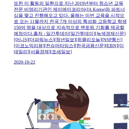
또한 이 활동의 일환으로 지난 2019년부터 청소년 교육
전문 비영리기관인 제이에이코리아(JA Korea)와 파트너
십을 맺고 진행해오고 있다. 올해는 이번 교육을 시작으
로 오는 11월까지 전국 7개 이상의 특성화 고등학교 학생
150여 명을 대상으로 지속적으로 멘토링 기회를 제공할
예정이다.출처 : 일간투데이[일간투데이][녹색경제신문]
[머니S][더파워뉴스][청년일보][위클리오늘][NSP통신]
[이코노믹리뷰][컨슈머타임스][한국금융신문][EBN][이
데일리][서울경제][조세일보]
2020-10-22