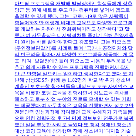
마트팜 프로그램을 개발해 발달장애인 학생들에게 상추,
당근 등 원예 세트를 주고 미니컴퓨터를 넣어서 앱으로
측정할 수 있게 했다. 그는 "코로나19로 많은 사람들이
힘들어하지만 이렇게 비대면 교육으로 다양한 프로그램
을 개발하는 차원에서 전화위복이라고 생각한다"고 말
했다.여 사무총장은 디지털격차를 줄이기 위해 취약계층
이 원하는 바를 알아야 한다고 강조했다. 그는 키오스크
(무인정보단말기)를 사례로 들며 "국가나 공적단체와 달
리 빈구석을 찾아내서 다양한 프로그램을 제공하는게 목
표"라며 "발달장애인들이 키오스크 사용의 두려움을 낮
추고 쉽게 사용할 수 있는 프로그램을 진행하면서 작지
만 큰 반향을 일으키는 일이라고 생각한다"고 했다.또 지
난해 삼성SDS와 함께 총 1182명의 학교 밖 위기 청소년
계층인 보호관찰 청소년들을 대상으로 로봇 사이언스 교
육을 비롯한 코딩 교육을 진행하면서 정보교육 격차를
해소하고 로봇 산업 분야의 진로를 모색할 수 있는 기회
도 제공했다.여 사무총장은 교육을 진행하면서 정보보안
전문인력 양성과정에 참여했던 교육 수혜자가 가족돌봄
으로 인한 경력단절 후 7년 만에 정보보안 전문가로 복귀
했던 일을 뿌듯한 사례로 들었다.또 청각 장애인 청소년
대상 코딩 교육에 참가했던 장애 청소년이 '디지털 기술