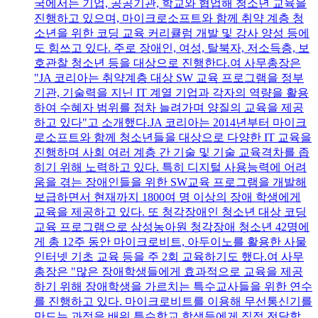
국에서는 기업, 공공기관, 학교와 협업해 청소년 교육을
진행하고 있으며, 마이크로소프트와 함께 취약 계층 청
소년을 위한 코딩 교육 커리큘럼 개발 및 강사 양성 등에
도 힘쓰고 있다. 주로 장애인, 여성, 탈북자, 저소득층, 보
호관찰 청소년 등을 대상으로 진행한다.여 사무총장은
"JA 코리아는 취약계층 대상 SW 교육 프로그램을 정부
기관, 기술력을 지닌 IT 계열 기업과 각자의 역량을 활용
하여 수혜자 범위를 점차 늘려가며 양질의 교육을 제공
하고 있다"고 소개했다.JA 코리아는 2014년부터 마이크
로소프트와 함께 청소년들을 대상으로 다양한 IT 교육을
진행하며 사회 여러 계층 간 기술 및 기술 교육격차를 좁
히기 위해 노력하고 있다. 특히 디지털 사용능력에 어려
움을 겪는 장애인들을 위한 SW교육 프로그램을 개발해
보급하면서 현재까지 1800여 명 이상의 장애 학생에게
교육을 제공하고 있다. 또 청각장애인 청소년 대상 코딩
교육 프로그램으로 삼성농아원 청각장애 청소년 42명에
게 총 12주 동안 마이크로비트, 아두이노를 활용한 사물
인터넷 기초 교육 등을 주 2회 교육하기도 했다.여 사무
총장은 "많은 장애학생들에게 효과적으로 교육을 제공
하기 위해 장애학생을 가르치는 특수교사들을 위한 연수
를 진행하고 있다. 마이크로비트를 이용해 무선통신기를
만드는 과정을 배워 특수학교 학생들에게 직접 전달할