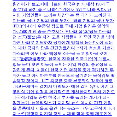
환경평가’ 보고서에 따르면 한국은 평가 대상 190개국
중 ‘기업 하기 좋은 나라’ 순위에서 5위로 나와 있다. 하
지만 기업인들이 느끼는 체감과는 큰 괴리가 느껴진다.
지난해 국내 기업의 해외 투자는 해외 기업의 국내 투자
(FDI)의 4.8배 수준일 정도로 국내 기업 환경은 열악하
다. 2500년 전 중국 춘추시대 초나라 섭(葉)땅을 다스리
던 섭공(葉公)은 자기 고을 사람들이 자꾸만 국경을 넘어
다른 나라로 이탈하자 공자에게 방책을 묻는다. 이 질문
에 대한 공자의 답은 간단명료하다. “자기 백성을 기쁘게
다스리면 이웃 나라 백성도 소문을 듣고 찾아올 것이
다”(近者說遠者來). 한국에 진출한 외국 기업의 애로사
항을 듣다 보면 이들이 느끼는 기업 환경의 중요성을 실
감하게 된다. 이들이 한국 기업 환경을 좋게 평가하면 투
자가 늘고 아시아본부를 한국으로 옮기려는 움직임도 활
발해질 것이다. 최근 홍콩은 중국 본토와의 갈등에 코로
나19 문제마저 겹쳐서 매력도가 예전 같지 않다. 이런 때
우리의 기업 환경을 획기적으로 개선한다면 우리 기업도
다국적기업도 공히 한국에 투자를 늘리는 계기가 되지
않겠는가. 뉴욕타임스가 디지털 뉴스 아시아 편집 거점
을 홍콩에서 서울로 옮긴다는 뉴스는 매우 고무적이다. 4
차 산업혁명과 디지털 경제 시대를 맞아 종래 제조업에