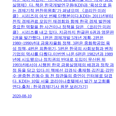
실명제》다. 책은 한국개발연구원(KDI)과 ‘육성으로 듣
는 경제기적 편찬위원회’가 펴냈으며 《코리안 미러
클》 시리즈의 여섯 번째 단행본이다.KDI는 2011년부터
전직 경제관료 모임인 재경회와 함께 한국 경제 발전에
중요한 역할을 한 사건이나 정책을 담은 《코리안 미러
클》 시리즈를 내고 있다. 지금까지 한글판 6권과 영문판
2권을 발간했다. 1편은 경제개발 5개년 계획, 2편은
1980~1990년대 금융자율화 정책, 3편은 중화학공업 육
성 정책, 4편은 외환위기, 5편은 한국의 사회보험과 벤처
기업의 역사를 다뤘다.이번엔 나온 6편은 1982년과 1989
년에 시도됐으나 정치권의 반대로 도입이 무산된 뒤
1993년에서야 시행된 한국 금융실명제의 배경과 정착 과
정 등을 담고 있다.이 책에선 강경식·홍재형·김진표·강만
수·윤증현·진동수 등 전 장관들의 증언이 인터뷰로 담겼
다. KDI는 10일 서울 코리아나호텔에서 발간 보고회를
연다.출처 : 한국경제[기사 원문 보러가기]
2020-08-10