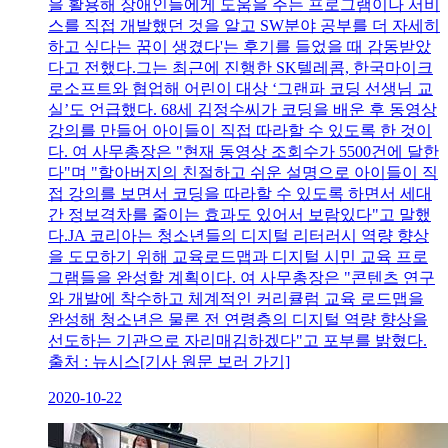
을 활용해 장애인들에게 도움을 주는 프로그램이나 서비
스를 직접 개발했던 것을 알고 SW분야 공부를 더 자세히
하고 싶다는 꿈이 생겼다'는 후기를 들었을 때 감동받았
다고 전했다.그는 최근에 진행한 SK텔레콤, 한국마이크
로소프트와 협업해 어린이 대상 ‘그랜파 코딩 선생님 교
실’도 언급했다. 68세 김정수씨가 코딩을 배운 후 동영상
강의를 만들어 아이들이 직접 따라할 수 있도록 한 것이
다. 여 사무총장은 "현재 동영상 조회수가 5500건에 달한
다"며 "할아버지의 친절하고 쉬운 설명으로 아이들이 직
접 강의를 보면서 코딩을 따라할 수 있도록 하면서 세대
간 정보격차를 줄이는 효과도 있어서 보람있다"고 말했
다.JA 코리아는 청소년들의 디지털 리터러시 역량 향상
을 도모하기 위해 교육로드맵과 디지털 시민 교육 프로
그램들을 완성할 계획이다. 여 사무총장은 "콘텐츠 연구
와 개발에 착수하고 체계적인 커리큘럼 교육 로드맵을
완성해 청소년은 물론 전 연령층의 디지털 역량 향상을
선도하는 기관으로 자리매김하겠다"고 포부를 밝혔다.
출처 : 뉴시스[기사 원문 보러 가기]
2020-10-22