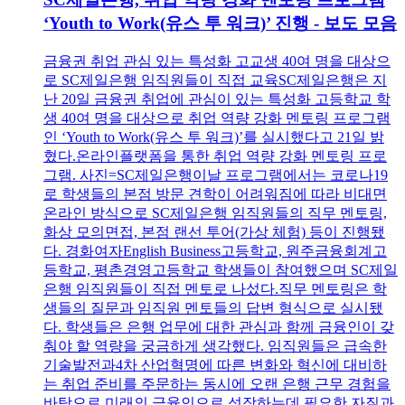
‘Youth to Work(유스 투 워크)’ 진행 - 보도 모음
금융권 취업 관심 있는 특성화 고교생 40여 명을 대상으
로 SC제일은행 임직원들이 직접 교육SC제일은행은 지
난 20일 금융권 취업에 관심이 있는 특성화 고등학교 학
생 40여 명을 대상으로 취업 역량 강화 멘토링 프로그램
인 ‘Youth to Work(유스 투 워크)’를 실시했다고 21일 밝
혔다.온라인플랫폼을 통한 취업 역량 강화 멘토링 프로
그램. 사진=SC제일은행이날 프로그램에서는 코로나19
로 학생들의 본점 방문 견학이 어려워짐에 따라 비대면
온라인 방식으로 SC제일은행 임직원들의 직무 멘토링,
화상 모의면접, 본점 랜선 투어(가상 체험) 등이 진행됐
다. 경화여자English Business고등학교, 원주금융회계고
등학교, 평촌경영고등학교 학생들이 참여했으며 SC제일
은행 임직원들이 직접 멘토로 나섰다.직무 멘토링은 학
생들의 질문과 임직원 멘토들의 답변 형식으로 실시됐
다. 학생들은 은행 업무에 대한 관심과 함께 금융인이 갖
춰야 할 역량을 궁금하게 생각했다. 임직원들은 급속한
기술발전과4차 산업혁명에 따른 변화와 혁신에 대비하
는 취업 준비를 주문하는 동시에 오랜 은행 근무 경험을
바탕으로 미래의 금융인으로 성장하는데 필요한 자질과