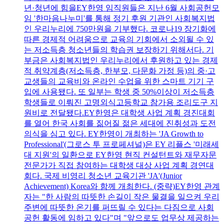
년·청년에 힘을EY한영 임직원들은 지난 6월 사회공헌모
임 '한마음나누미'를 통해 정기 후원 기관인 사회복지법
인 우리누리에 750만원을 기부했다. 코로나19 장기화에
따른 경제적 어려움으로 교육의 기회에서 소외될 수 있
는 저소득층 청소년들의 학습권 보장하기 위해서다. 기
부금은 사회복지법인 우리누리에서 후원하고 있는 경제
적 취약계층(저소득층, 한부모, 다문화 가정 등)의 중·고
교생들의 교육비와 온라인 수업을 위한 스마트 기기 구
입에 사용됐다. 또 일부는 학생 중 50%이상이 저소득층
학생들로 이뤄진 고명외식고등학교 참가용 조리도구 지
원비로 전달됐다.EY한영은 대학생 사업 계획 경진대회
를 열어 한국 사회를 짊어질 젊은 세대에 진취성과 도전
의식을 심고 있다. EY한영이 개최하는 'JA Growth to
Professional'(그로스 투 프로페셔널)은 EY 리플스 '미래세
대 지원'의 일환으로 EY한영 현직 컨설턴트와 재무자문
전문가가 직접 참여하는 대학생 대상 사업 계획 경연대
회다. 국제 비영리 청소년 교육기관 'JA'(Junior
Achievement) Korea와 함께 개최한다. (중략)EY한영 관계
자는 "한 사람의 따뜻한 손길이 작은 물결을 일으켜 우리
주변에 따뜻한 온기를 퍼뜨릴 수 있다는 다짐으로 사회
공헌 활동에 임하고 있다"며 "앞으로도 업무상 제공하는