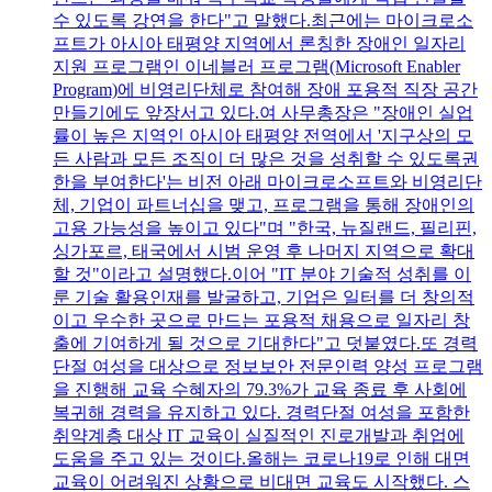
수 있도록 강연을 한다"고 말했다.최근에는 마이크로소
프트가 아시아 태평양 지역에서 론칭한 장애인 일자리
지원 프로그램인 이네블러 프로그램(Microsoft Enabler
Program)에 비영리단체로 참여해 장애 포용적 직장 공간
만들기에도 앞장서고 있다.여 사무총장은 "장애인 실업
률이 높은 지역인 아시아 태평양 전역에서 '지구상의 모
든 사람과 모든 조직이 더 많은 것을 성취할 수 있도록권
한을 부여한다'는 비전 아래 마이크로소프트와 비영리단
체, 기업이 파트너십을 맺고, 프로그램을 통해 장애인의
고용 가능성을 높이고 있다"며 "한국, 뉴질랜드, 필리핀,
싱가포르, 태국에서 시범 운영 후 나머지 지역으로 확대
할 것"이라고 설명했다.이어 "IT 분야 기술적 성취를 이
룬 기술 활용인재를 발굴하고, 기업은 일터를 더 창의적
이고 우수한 곳으로 만드는 포용적 채용으로 일자리 창
출에 기여하게 될 것으로 기대한다"고 덧붙였다.또 경력
단절 여성을 대상으로 정보보안 전문인력 양성 프로그램
을 진행해 교육 수혜자의 79.3%가 교육 종료 후 사회에
복귀해 경력을 유지하고 있다. 경력단절 여성을 포함한
취약계층 대상 IT 교육이 실질적인 진로개발과 취업에
도움을 주고 있는 것이다.올해는 코로나19로 인해 대면
교육이 어려워진 상황으로 비대면 교육도 시작했다. 스