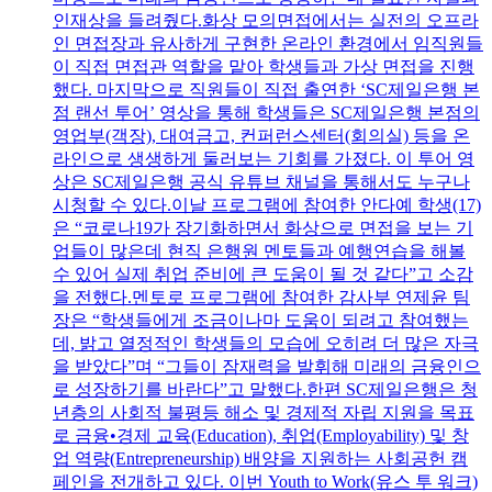
인재상을 들려줬다.화상 모의면접에서는 실전의 오프라
인 면접장과 유사하게 구현한 온라인 환경에서 임직원들
이 직접 면접관 역할을 맡아 학생들과 가상 면접을 진행
했다. 마지막으로 직원들이 직접 출연한 ‘SC제일은행 본
점 랜선 투어’ 영상을 통해 학생들은 SC제일은행 본점의
영업부(객장), 대여금고, 컨퍼런스센터(회의실) 등을 온
라인으로 생생하게 둘러보는 기회를 가졌다. 이 투어 영
상은 SC제일은행 공식 유튜브 채널을 통해서도 누구나
시청할 수 있다.이날 프로그램에 참여한 안다예 학생(17)
은 “코로나19가 장기화하면서 화상으로 면접을 보는 기
업들이 많은데 현직 은행원 멘토들과 예행연습을 해볼
수 있어 실제 취업 준비에 큰 도움이 될 것 같다”고 소감
을 전했다.멘토로 프로그램에 참여한 감사부 연제윤 팀
장은 “학생들에게 조금이나마 도움이 되려고 참여했는
데, 밝고 열정적인 학생들의 모습에 오히려 더 많은 자극
을 받았다”며 “그들이 잠재력을 발휘해 미래의 금융인으
로 성장하기를 바란다”고 말했다.한편 SC제일은행은 청
년층의 사회적 불평등 해소 및 경제적 자립 지원을 목표
로 금융•경제 교육(Education), 취업(Employability) 및 창
업 역량(Entrepreneurship) 배양을 지원하는 사회공헌 캠
페인을 전개하고 있다. 이번 Youth to Work(유스 투 워크)