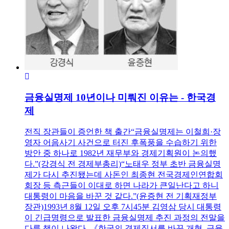
금융실명제 10년이나 미뤄진 이유는 - 한국경
제
전직 장관들이 증언한 책 출간“금융실명제는 이철희·장
영자 어음사기 사건으로 터진 후폭풍을 수습하기 위한
방안 중 하나로 1982년 재무부와 경제기획원이 논의했
다.”(강경식 전 경제부총리)“노태우 정부 초반 금융실명
제가 다시 추진됐는데 사돈인 최종현 전국경제인연합회
회장 등 측근들이 이대로 하면 나라가 큰일난다고 하니
대통령이 마음을 바꾼 것 같다.”(윤증현 전 기획재정부
장관)1993년 8월 12일 오후 7시45분 김영삼 당시 대통령
이 긴급명령으로 발표한 금융실명제 추진 과정의 전말을
다룬 책이 나왔다. 《한국의 경제질서를 바꾼 개혁, 금융