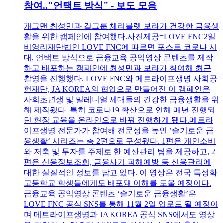
참여.."언택트 방식" - 보도 모음
개그맨 최성민과 걸그룹 체리블렛 보라가 건강한 금융생
활을 위한 캠페인에 참여했다.사진제공=LOVE FNC2일
비영리재단법인 LOVE FNC에 따르면 포스트 코로나 시
대, 언택트 방식으로 금융교육 공익영상 콘텐츠를 제작
하고 배포하는 캠페인에 최성민과 보라가 참여해 최근
촬영을 진행했다. LOVE FNC와 메트라이프생명 사회공
헌재단, JA KOREA의 협업으로 만들어진 이 캠페인은
사회초년생 및 밀레니얼 세대들의 건강한 금융생활을 위
해 제작됐다. 특히 코로나19 확산으로 인해 매년 진행되
던 현장 교육을 온라인으로 바꿔 진행하게 됐다.메트라
이프생명 전문가가 참여해 전문성을 높인 ’슬기로운 금
융생활‘ 시리즈는 총 2편으로 구성됐다. 1편은 개인소비
와 저축 및 투자를 주제로 한 예산관리 팁을 제공하고, 2
편은 신용정보조회, 금융사기 피해예방 등 신용관리에
대한 실질적인 정보를 담고 있다. 이 영상은 전국 특성화
고등학교 학생들에게도 배포돼 이해를 도울 예정이다.
금융교육 공익영상 콘텐츠 ‘슬기로운 금융생활’은
LOVE FNC 공식 SNS를 통해 11월 2일 업로드 될 예정이
며 메트라이프생명과 JA KOREA 공식 SNS에서도 영상