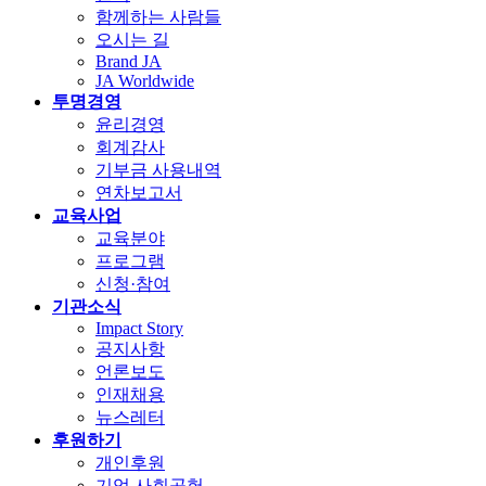
함께하는 사람들
오시는 길
Brand JA
JA Worldwide
투명경영
윤리경영
회계감사
기부금 사용내역
연차보고서
교육사업
교육분야
프로그램
신청·참여
기관소식
Impact Story
공지사항
언론보도
인재채용
뉴스레터
후원하기
개인후원
기업 사회공헌