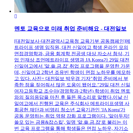
멘토 교육으로 미래 취업 준비해요 - 대전일보
[대전일보사·대전광역시교육청 교육기부 공동캠페인]메
트라이프 생명 임직원, 대전 신일여고 학생 온라인 모의
면접경영학과, 금융 회계학 전공생 대상 자소서 첨삭, 기
업 인재상 조언메트라이프 생명과 JA Korea가 29일 대전
신일여고에서 '알.쓸.금.잡' 취업 프로그램을 운영한 가운
데, 신일여고 2학년 조유빈 학생이 면접 노하우를 메모하
고 있다. 사진= 대전일보 박우경 기자"취업 준비에서 부
족한 점을 짚어줘서 많은 도움이 됐어요."29일 대전 신일
여자고등학교 조수아(경영학과·2학년) 학생이 취업 멘토
와의 질의응답을 마친 후 들뜬 목소리로 말했다.이날 신
일여고에서 진행된 교육은 주식회사 메트라이프생명 사
회공헌 재단과 비영리 청소년 교육기관인 'JA Korea'가
공동 운영하는 취업 역량 강화 프로그램이다. '알아두자!
쓸모 있는 금융&잡스킬', 일명 '알.쓸.금.잡'로 불리는 이
번 교육 프로그램을 통해 학생들은 면접 노하우, 자기소