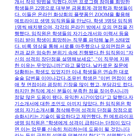
개서 작성 방법을 익혔다.이번 프로그램 참여를 희망한
학생들은 22명으로 대부분 금융회계·경영학과 학생들이
다. 이들은 온라인 화상회의 플랫폼인 ZOOM을 활용해
메트라이프 생명 임직원들을 만났다. 학생 3명당 임직원
1명씩 배치됐으며, 각각의 온라인 방에서 모의 면접을 진
행했다. 임직원은 학생들의 자기소개서와 이력서 등을
미리 받아 학생이 희망하는 직무를 파악해 놓은 상태였
다. 비록 영상을 통해 서로를 마주했으나 모의면접은 실
전과 같은 엄숙한 분위기 속에 진행됐다.한 임직원이 "자
신의 성격의 장단점을 설명해보세요", "이 직무에 지원
한 이유는 무엇입니까?"라고 물었다. 날카로운 질문에
당황하는 학생도 있었지만 이내 학생들은 연습한 대로
술술 답변을 이어나갔다.조유빈 학생은 "이번 면접이 생
애 첫 면접이라 굉장히 긴장을 많이 했고, 부담감도 컸다.
하지만 현직에 계신 분들이 부족한 점을 짚어주시니까
정말 많은 도움이 됐다. 유익한 시간이었다"고 말했다.자
기소개서에 대한 조언도 아끼지 않았다. 한 임직원은 학
생의 자기소개서를 첨삭해주며 성격의 단점을 장점으로
승화시키는 기술이 필요하다고 제언했다. 한 메트라이프
생명 임직원은 "학생에게 성격이 급하다는 단점이 있다
면 이는 업무를 신속히 처리하는데 도움이 될 것입니다
라는 등의 긍정적 설명을 덧붙여야 한다"고 설명했다.이