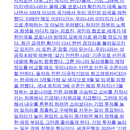
지켜보면 더욱 그런 생각이 든다.(출처 : 기업 그래픽 이
미지)우리나라는 올해 2월 코로나19 확진자가 대폭 늘어
나면서 100개 이상의 국가에서 우리 국민의 입국을 제한
했다. 이때만 해도 이러다가는 우리나라 이미지가 나락
으로 추락하는 것 아닐까 우려됐다. 하지만 정부의 노력
과 희생을 마다치 않는 의료진, 국민의 협조로 세계가 대
한민국을 코로나19 방역의 모범국가로 평가할 정도가 됐
다. 최근 급격한 확산이 다시 한번 경각심을 불러일으키
고 있지만, 이 또한 곧 잡힐 거라 믿는다. 우리나라는 성
공적 K방역 덕분에 ‘살기 안전한 나라’ 기준으로 선진국
대열에 확실히 합류했다. 그뿐 아니라 일상생활의 제약
정도를 비교할 때도 우리나라는 단연코 선진국 수준이라
할 만하다. 필자와 친한 다국적기업의 최고경영자(CEO)
는 한국에서 3개월가량 살 생각으로 8월 말 입국할 의향
을 전했다. 국내 유치의 5배 수준인 해외 투자지난 5월
정부는 코로나19로 인한 피해를 수습하고 소비를 진작시
키는 차원에서 긴급재난지원금을 지급했다. 그런데 지속
해서 내수를 튼튼히 하려면 소비보다는 기업 투자를 늘
려 일자리를 창출하고 구매력을 키우는 일이 중요하다.
일자리가 늘어 취업자 소득이 증가하면 복지 정책을 위
한 재정 부담도 그만큼 줄어들게 된다. 기업 투자를 늘리
는 일은 경제 정책의 핵심이다. 세계은행의 2020년 ‘기업