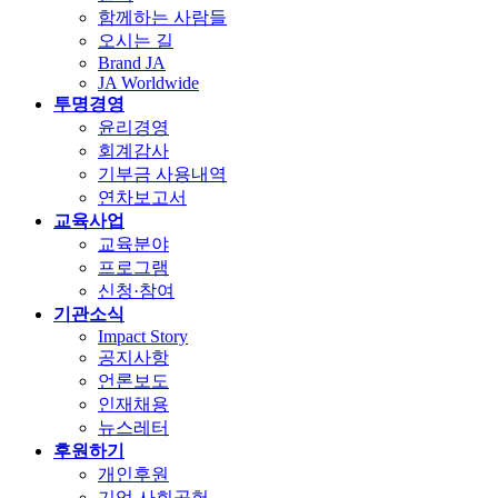
함께하는 사람들
오시는 길
Brand JA
JA Worldwide
투명경영
윤리경영
회계감사
기부금 사용내역
연차보고서
교육사업
교육분야
프로그램
신청·참여
기관소식
Impact Story
공지사항
언론보도
인재채용
뉴스레터
후원하기
개인후원
기업 사회공헌