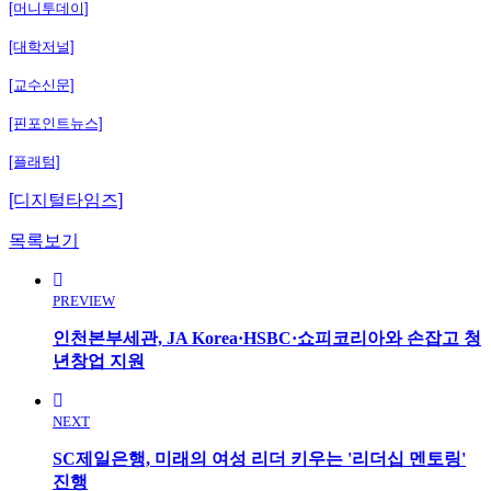
[머니투데이]
[대학저널]
[교수신문]
[핀포인트뉴스]
[플래텀]
[디지털타임즈]
목록보기
PREVIEW
인천본부세관, JA Korea·HSBC·쇼피코리아와 손잡고 청
년창업 지원
NEXT
SC제일은행, 미래의 여성 리더 키우는 '리더십 멘토링'
진행