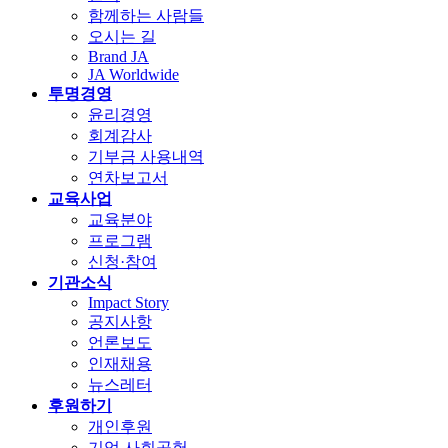
함께하는 사람들
오시는 길
Brand JA
JA Worldwide
투명경영
윤리경영
회계감사
기부금 사용내역
연차보고서
교육사업
교육분야
프로그램
신청·참여
기관소식
Impact Story
공지사항
언론보도
인재채용
뉴스레터
후원하기
개인후원
기업 사회공헌