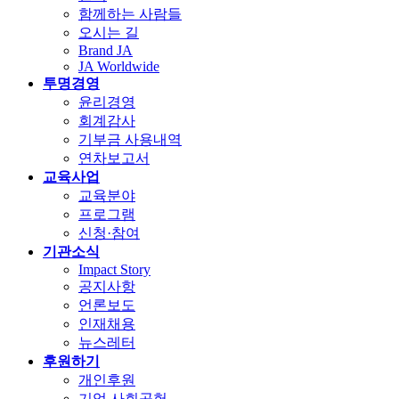
함께하는 사람들
오시는 길
Brand JA
JA Worldwide
투명경영
윤리경영
회계감사
기부금 사용내역
연차보고서
교육사업
교육분야
프로그램
신청·참여
기관소식
Impact Story
공지사항
언론보도
인재채용
뉴스레터
후원하기
개인후원
기업 사회공헌