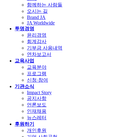
함께하는 사람들
오시는 길
Brand JA
JA Worldwide
투명경영
윤리경영
회계감사
기부금 사용내역
연차보고서
교육사업
교육분야
프로그램
신청·참여
기관소식
Impact Story
공지사항
언론보도
인재채용
뉴스레터
후원하기
개인후원
기업 사회공헌