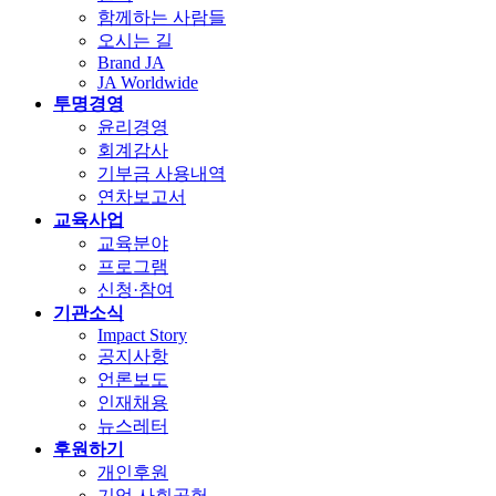
함께하는 사람들
오시는 길
Brand JA
JA Worldwide
투명경영
윤리경영
회계감사
기부금 사용내역
연차보고서
교육사업
교육분야
프로그램
신청·참여
기관소식
Impact Story
공지사항
언론보도
인재채용
뉴스레터
후원하기
개인후원
기업 사회공헌