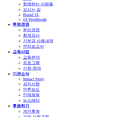
함께하는 사람들
오시는 길
Brand JA
JA Worldwide
투명경영
윤리경영
회계감사
기부금 사용내역
연차보고서
교육사업
교육분야
프로그램
신청·참여
기관소식
Impact Story
공지사항
언론보도
인재채용
뉴스레터
후원하기
개인후원
기업 사회공헌