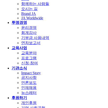
함께하는 사람들
오시는 길
Brand JA
JA Worldwide
투명경영
윤리경영
회계감사
기부금 사용내역
연차보고서
교육사업
교육분야
프로그램
신청·참여
기관소식
Impact Story
공지사항
언론보도
인재채용
뉴스레터
후원하기
개인후원
기업 사회공헌