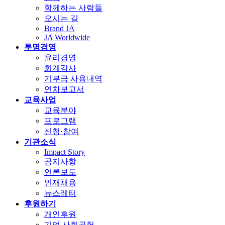
함께하는 사람들
오시는 길
Brand JA
JA Worldwide
투명경영
윤리경영
회계감사
기부금 사용내역
연차보고서
교육사업
교육분야
프로그램
신청·참여
기관소식
Impact Story
공지사항
언론보도
인재채용
뉴스레터
후원하기
개인후원
기업 사회공헌