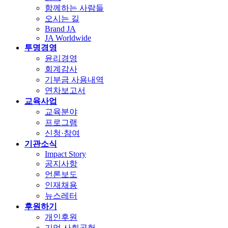
함께하는 사람들
오시는 길
Brand JA
JA Worldwide
투명경영
윤리경영
회계감사
기부금 사용내역
연차보고서
교육사업
교육분야
프로그램
신청·참여
기관소식
Impact Story
공지사항
언론보도
인재채용
뉴스레터
후원하기
개인후원
기업 사회공헌